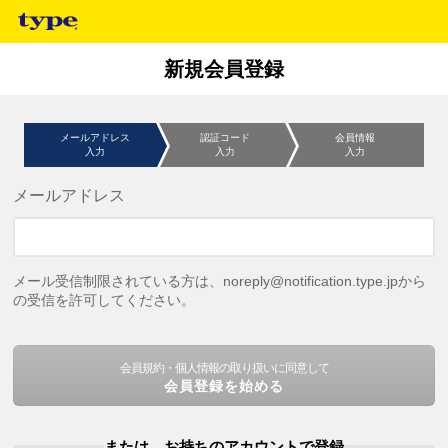
新規会員登録
メールアドレス
認証コード
会員情報
入力
入力
入力
メールアドレス
メール受信制限されている方は、noreply@notification.type.jpから
の受信を許可してください。
会員規約・個人情報の取り扱いに同意して
会員登録を始める
または、お持ちのアカウントで登録