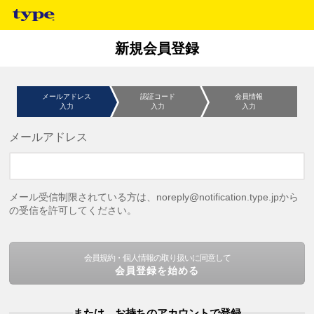
新規会員登録
メールアドレス
認証コード
会員情報
入力
入力
入力
メールアドレス
メール受信制限されている方は、noreply@notification.type.jpから
の受信を許可してください。
会員規約・個人情報の取り扱いに同意して
会員登録を始める
または、お持ちのアカウントで登録