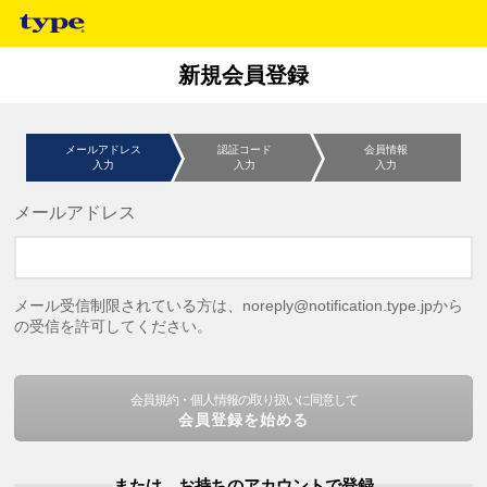
新規会員登録
メールアドレス
認証コード
会員情報
入力
入力
入力
メールアドレス
メール受信制限されている方は、noreply@notification.type.jpから
の受信を許可してください。
会員規約・個人情報の取り扱いに同意して
会員登録を始める
または、お持ちのアカウントで登録