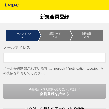
新規会員登録
メールアドレス
認証コード
会員情報
入力
入力
入力
メールアドレス
メール受信制限されている方は、noreply@notification.type.jpから
の受信を許可してください。
会員規約・個人情報の取り扱いに同意して
会員登録を始める
または、お持ちのアカウントで登録