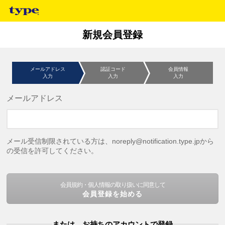
新規会員登録
メールアドレス
認証コード
会員情報
入力
入力
入力
メールアドレス
メール受信制限されている方は、noreply@notification.type.jpから
の受信を許可してください。
会員規約・個人情報の取り扱いに同意して
会員登録を始める
または、お持ちのアカウントで登録