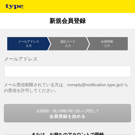
新規会員登録
メールアドレス
認証コード
会員情報
入力
入力
入力
メールアドレス
メール受信制限されている方は、noreply@notification.type.jpから
の受信を許可してください。
会員規約・個人情報の取り扱いに同意して
会員登録を始める
または、お持ちのアカウントで登録