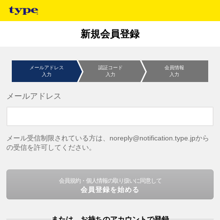
新規会員登録
メールアドレス
認証コード
会員情報
入力
入力
入力
メールアドレス
メール受信制限されている方は、noreply@notification.type.jpから
の受信を許可してください。
会員規約・個人情報の取り扱いに同意して
会員登録を始める
または、お持ちのアカウントで登録