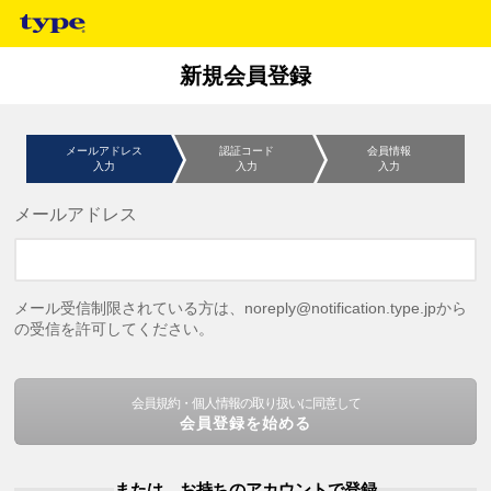
新規会員登録
メールアドレス
認証コード
会員情報
入力
入力
入力
メールアドレス
メール受信制限されている方は、noreply@notification.type.jpから
の受信を許可してください。
会員規約・個人情報の取り扱いに同意して
会員登録を始める
または、お持ちのアカウントで登録