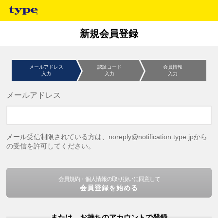
新規会員登録
メールアドレス
認証コード
会員情報
入力
入力
入力
メールアドレス
メール受信制限されている方は、noreply@notification.type.jpから
の受信を許可してください。
会員規約・個人情報の取り扱いに同意して
会員登録を始める
または、お持ちのアカウントで登録