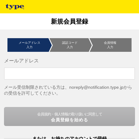
新規会員登録
メールアドレス
認証コード
会員情報
入力
入力
入力
メールアドレス
メール受信制限されている方は、noreply@notification.type.jpから
の受信を許可してください。
会員規約・個人情報の取り扱いに同意して
会員登録を始める
または、お持ちのアカウントで登録