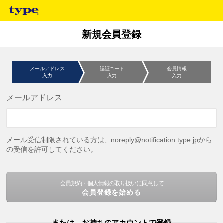
新規会員登録
メールアドレス
認証コード
会員情報
入力
入力
入力
メールアドレス
メール受信制限されている方は、noreply@notification.type.jpから
の受信を許可してください。
会員規約・個人情報の取り扱いに同意して
会員登録を始める
または、お持ちのアカウントで登録