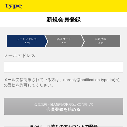
新規会員登録
メールアドレス
認証コード
会員情報
入力
入力
入力
メールアドレス
メール受信制限されている方は、noreply@notification.type.jpから
の受信を許可してください。
会員規約・個人情報の取り扱いに同意して
会員登録を始める
または、お持ちのアカウントで登録