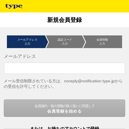
新規会員登録
メールアドレス
認証コード
会員情報
入力
入力
入力
メールアドレス
メール受信制限されている方は、noreply@notification.type.jpから
の受信を許可してください。
会員規約・個人情報の取り扱いに同意して
会員登録を始める
または、お持ちのアカウントで登録