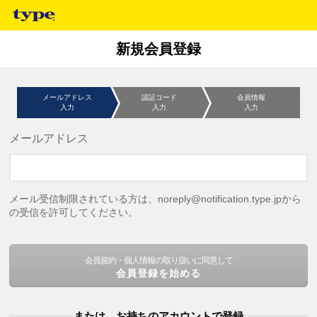
新規会員登録
メールアドレス
認証コード
会員情報
入力
入力
入力
メールアドレス
メール受信制限されている方は、noreply@notification.type.jpから
の受信を許可してください。
会員規約・個人情報の取り扱いに同意して
会員登録を始める
または、お持ちのアカウントで登録