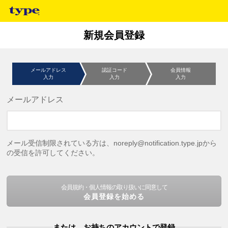
新規会員登録
メールアドレス
認証コード
会員情報
入力
入力
入力
メールアドレス
メール受信制限されている方は、noreply@notification.type.jpから
の受信を許可してください。
会員規約・個人情報の取り扱いに同意して
会員登録を始める
または、お持ちのアカウントで登録