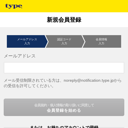
新規会員登録
メールアドレス
認証コード
会員情報
入力
入力
入力
メールアドレス
メール受信制限されている方は、noreply@notification.type.jpから
の受信を許可してください。
会員規約・個人情報の取り扱いに同意して
会員登録を始める
または、お持ちのアカウントで登録