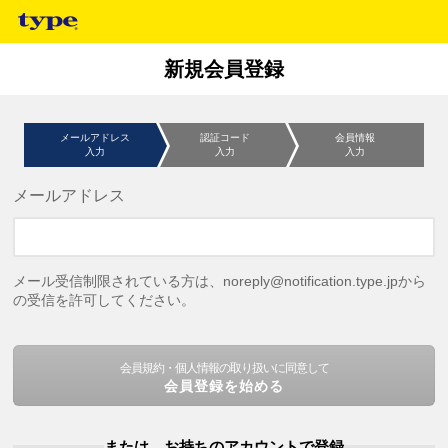
新規会員登録
メールアドレス
認証コード
会員情報
入力
入力
入力
メールアドレス
メール受信制限されている方は、noreply@notification.type.jpから
の受信を許可してください。
会員規約・個人情報の取り扱いに同意して
会員登録を始める
または、お持ちのアカウントで登録