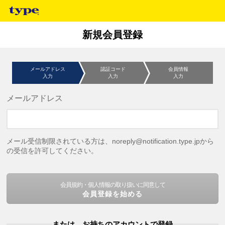
新規会員登録
メールアドレス
認証コード
会員情報
入力
入力
入力
メールアドレス
メール受信制限されている方は、noreply@notification.type.jpから
の受信を許可してください。
会員規約・個人情報の取り扱いに同意して
会員登録を始める
または、お持ちのアカウントで登録