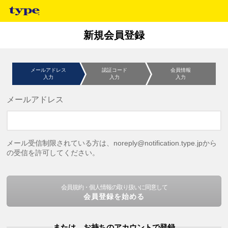
新規会員登録
メールアドレス
認証コード
会員情報
入力
入力
入力
メールアドレス
メール受信制限されている方は、noreply@notification.type.jpから
の受信を許可してください。
会員規約・個人情報の取り扱いに同意して
会員登録を始める
または、お持ちのアカウントで登録