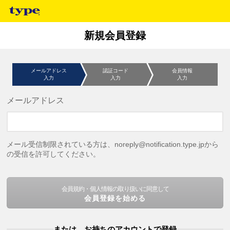
新規会員登録
メールアドレス
認証コード
会員情報
入力
入力
入力
メールアドレス
メール受信制限されている方は、noreply@notification.type.jpから
の受信を許可してください。
会員規約・個人情報の取り扱いに同意して
会員登録を始める
または、お持ちのアカウントで登録