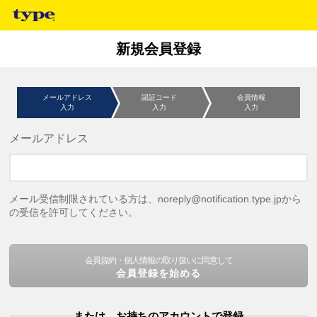
新規会員登録
メールアドレス
認証コード
会員情報
入力
入力
入力
メールアドレス
メール受信制限されている方は、noreply@notification.type.jpから
の受信を許可してください。
会員規約・個人情報の取り扱いに同意して
会員登録を始める
または、お持ちのアカウントで登録