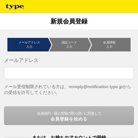
新規会員登録
メールアドレス
認証コード
会員情報
入力
入力
入力
メールアドレス
メール受信制限されている方は、noreply@notification.type.jpから
の受信を許可してください。
会員規約・個人情報の取り扱いに同意して
会員登録を始める
または、お持ちのアカウントで登録