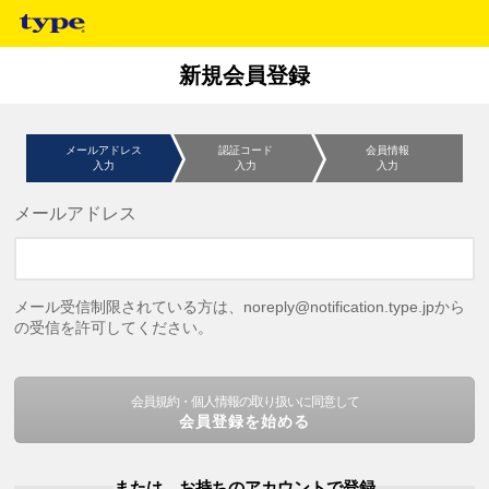
新規会員登録
メールアドレス
認証コード
会員情報
入力
入力
入力
メールアドレス
メール受信制限されている方は、noreply@notification.type.jpから
の受信を許可してください。
会員規約・個人情報の取り扱いに同意して
会員登録を始める
または、お持ちのアカウントで登録