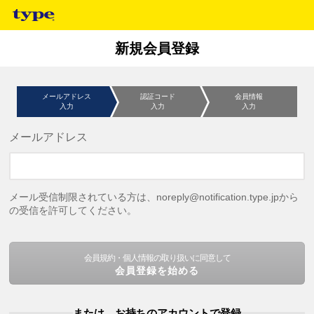
新規会員登録
メールアドレス
認証コード
会員情報
入力
入力
入力
メールアドレス
メール受信制限されている方は、noreply@notification.type.jpから
の受信を許可してください。
会員規約・個人情報の取り扱いに同意して
会員登録を始める
または、お持ちのアカウントで登録