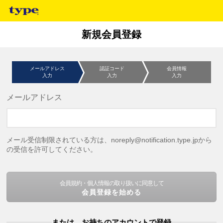
新規会員登録
メールアドレス
認証コード
会員情報
入力
入力
入力
メールアドレス
メール受信制限されている方は、noreply@notification.type.jpから
の受信を許可してください。
会員規約・個人情報の取り扱いに同意して
会員登録を始める
または、お持ちのアカウントで登録