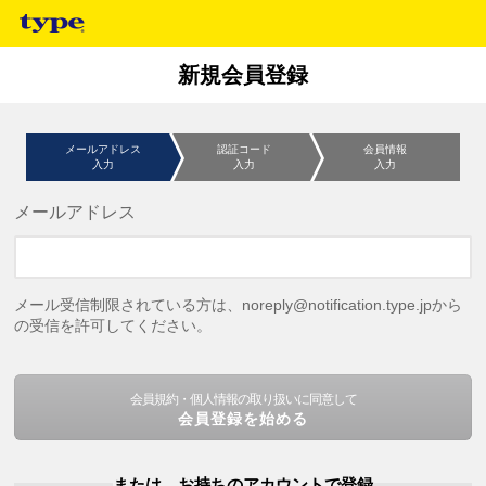
新規会員登録
メールアドレス
認証コード
会員情報
入力
入力
入力
メールアドレス
メール受信制限されている方は、noreply@notification.type.jpから
の受信を許可してください。
会員規約・個人情報の取り扱いに同意して
会員登録を始める
または、お持ちのアカウントで登録