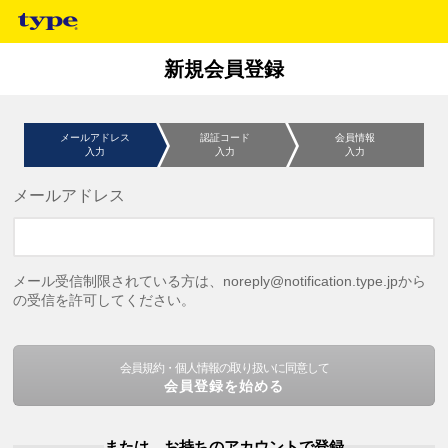
新規会員登録
メールアドレス
認証コード
会員情報
入力
入力
入力
メールアドレス
メール受信制限されている方は、noreply@notification.type.jpから
の受信を許可してください。
会員規約・個人情報の取り扱いに同意して
会員登録を始める
または、お持ちのアカウントで登録