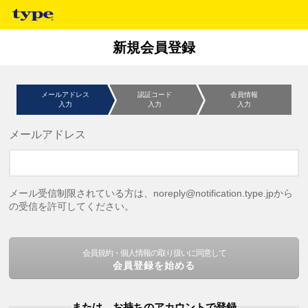
新規会員登録
メールアドレス
認証コード
会員情報
入力
入力
入力
メールアドレス
メール受信制限されている方は、noreply@notification.type.jpから
の受信を許可してください。
会員規約・個人情報の取り扱いに同意して
会員登録を始める
または、お持ちのアカウントで登録