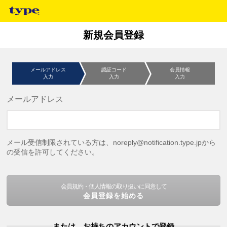
新規会員登録
メールアドレス
認証コード
会員情報
入力
入力
入力
メールアドレス
メール受信制限されている方は、noreply@notification.type.jpから
の受信を許可してください。
会員規約・個人情報の取り扱いに同意して
会員登録を始める
または、お持ちのアカウントで登録