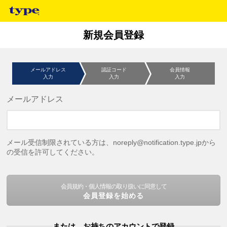
新規会員登録
メールアドレス
認証コード
会員情報
入力
入力
入力
メールアドレス
メール受信制限されている方は、noreply@notification.type.jpから
の受信を許可してください。
会員規約・個人情報の取り扱いに同意して
会員登録を始める
または、お持ちのアカウントで登録