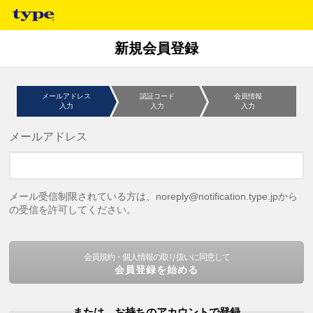
新規会員登録
メールアドレス
認証コード
会員情報
入力
入力
入力
メールアドレス
メール受信制限されている方は、noreply@notification.type.jpから
の受信を許可してください。
会員規約・個人情報の取り扱いに同意して
会員登録を始める
または、お持ちのアカウントで登録