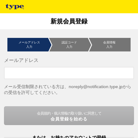
新規会員登録
メールアドレス
認証コード
会員情報
入力
入力
入力
メールアドレス
メール受信制限されている方は、noreply@notification.type.jpから
の受信を許可してください。
会員規約・個人情報の取り扱いに同意して
会員登録を始める
または、お持ちのアカウントで登録