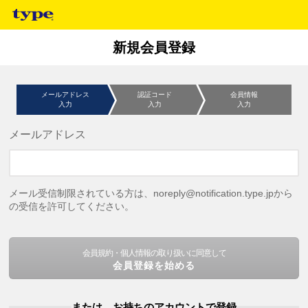
新規会員登録
メールアドレス
認証コード
会員情報
入力
入力
入力
メールアドレス
メール受信制限されている方は、noreply@notification.type.jpから
の受信を許可してください。
会員規約・個人情報の取り扱いに同意して
会員登録を始める
または、お持ちのアカウントで登録