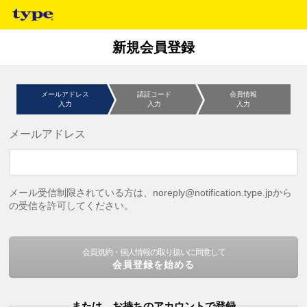
新規会員登録
メールアドレス
認証コード
会員情報
入力
入力
入力
メールアドレス
メール受信制限されている方は、noreply@notification.type.jpから
の受信を許可してください。
会員規約・個人情報の取り扱いに同意して
会員登録を始める
または、お持ちのアカウントで登録