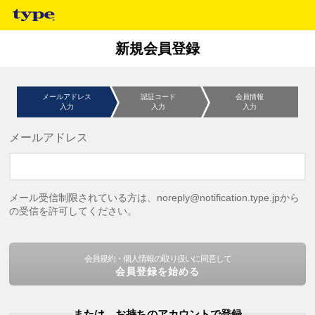
新規会員登録
メールアドレス
認証コード
会員情報
入力
入力
入力
メールアドレス
メール受信制限されている方は、noreply@notification.type.jpから
の受信を許可してください。
会員規約・個人情報の取り扱いに同意して
会員登録を始める
または、お持ちのアカウントで登録