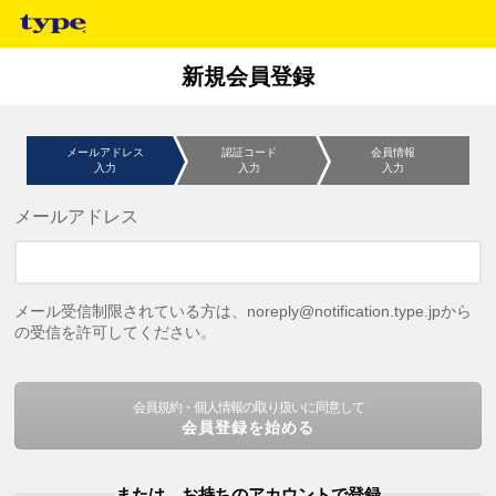
新規会員登録
メールアドレス
認証コード
会員情報
入力
入力
入力
メールアドレス
メール受信制限されている方は、noreply@notification.type.jpから
の受信を許可してください。
会員規約・個人情報の取り扱いに同意して
会員登録を始める
または、お持ちのアカウントで登録