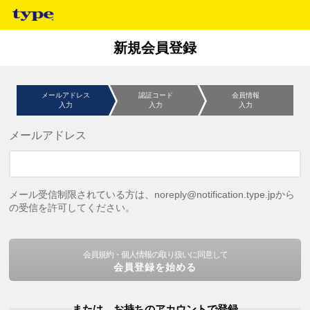
新規会員登録
メールアドレス
認証コード
会員情報
入力
入力
入力
メールアドレス
メール受信制限されている方は、noreply@notification.type.jpから
の受信を許可してください。
会員規約・個人情報の取り扱いに同意して
会員登録を始める
または、お持ちのアカウントで登録