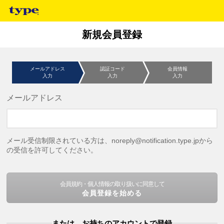
新規会員登録
メールアドレス
認証コード
会員情報
入力
入力
入力
メールアドレス
メール受信制限されている方は、noreply@notification.type.jpから
の受信を許可してください。
会員規約・個人情報の取り扱いに同意して
会員登録を始める
または、お持ちのアカウントで登録