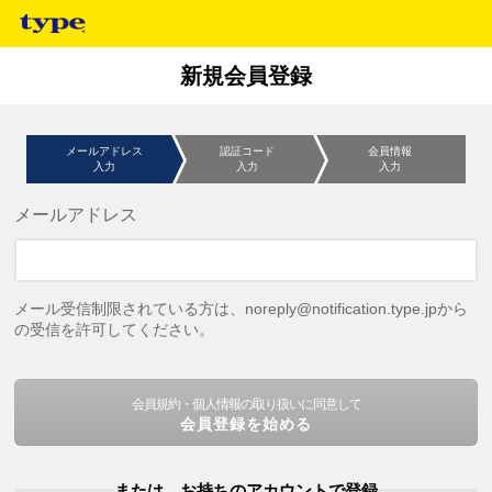
新規会員登録
メールアドレス
認証コード
会員情報
入力
入力
入力
メールアドレス
メール受信制限されている方は、noreply@notification.type.jpから
の受信を許可してください。
会員規約・個人情報の取り扱いに同意して
会員登録を始める
または、お持ちのアカウントで登録