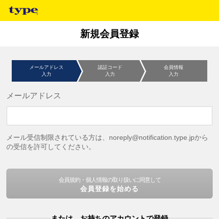
新規会員登録
メールアドレス
認証コード
会員情報
入力
入力
入力
メールアドレス
メール受信制限されている方は、noreply@notification.type.jpから
の受信を許可してください。
会員規約・個人情報の取り扱いに同意して
会員登録を始める
または、お持ちのアカウントで登録