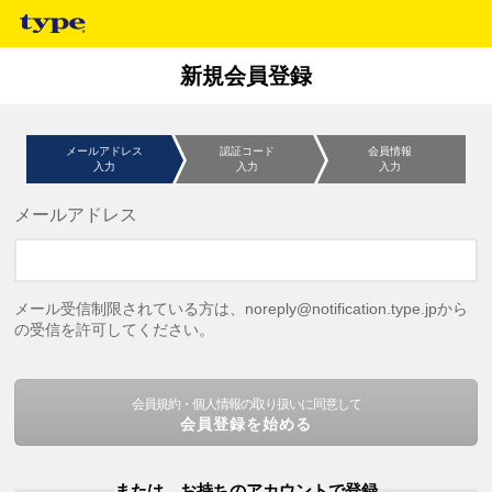
新規会員登録
メールアドレス
認証コード
会員情報
入力
入力
入力
メールアドレス
メール受信制限されている方は、noreply@notification.type.jpから
の受信を許可してください。
会員規約・個人情報の取り扱いに同意して
会員登録を始める
または、お持ちのアカウントで登録