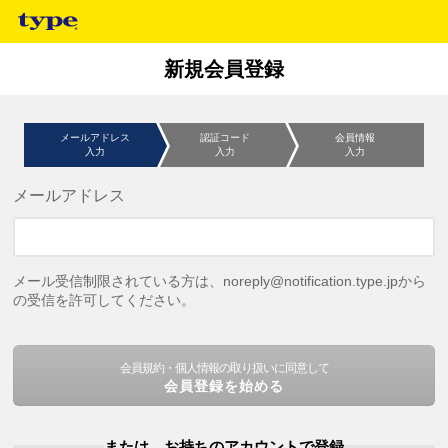
新規会員登録
メールアドレス
認証コード
会員情報
入力
入力
入力
メールアドレス
メール受信制限されている方は、noreply@notification.type.jpから
の受信を許可してください。
会員規約・個人情報の取り扱いに同意して
会員登録を始める
または、お持ちのアカウントで登録