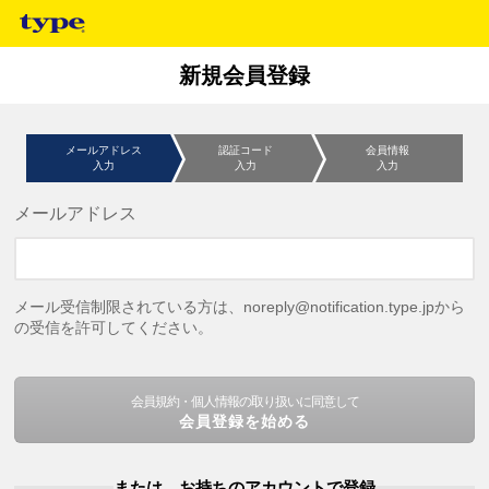
新規会員登録
メールアドレス
認証コード
会員情報
入力
入力
入力
メールアドレス
メール受信制限されている方は、noreply@notification.type.jpから
の受信を許可してください。
会員規約・個人情報の取り扱いに同意して
会員登録を始める
または、お持ちのアカウントで登録