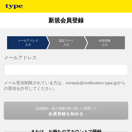
新規会員登録
メールアドレス
認証コード
会員情報
入力
入力
入力
メールアドレス
メール受信制限されている方は、noreply@notification.type.jpから
の受信を許可してください。
会員規約・個人情報の取り扱いに同意して
会員登録を始める
または、お持ちのアカウントで登録