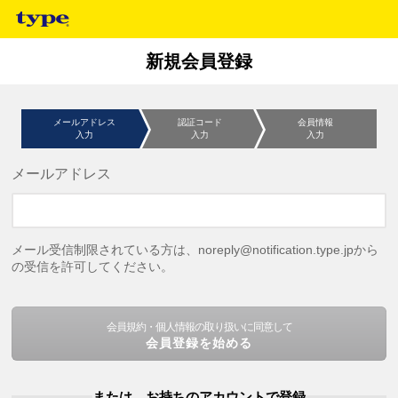
新規会員登録
メールアドレス
認証コード
会員情報
入力
入力
入力
メールアドレス
メール受信制限されている方は、noreply@notification.type.jpから
の受信を許可してください。
会員規約・個人情報の取り扱いに同意して
会員登録を始める
または、お持ちのアカウントで登録