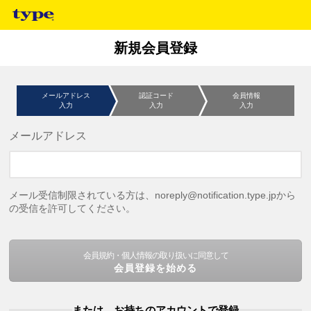
新規会員登録
メールアドレス
認証コード
会員情報
入力
入力
入力
メールアドレス
メール受信制限されている方は、noreply@notification.type.jpから
の受信を許可してください。
会員規約・個人情報の取り扱いに同意して
会員登録を始める
または、お持ちのアカウントで登録