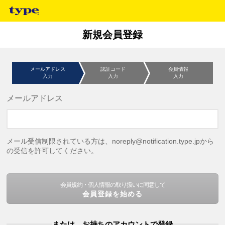
新規会員登録
メールアドレス
認証コード
会員情報
入力
入力
入力
メールアドレス
メール受信制限されている方は、noreply@notification.type.jpから
の受信を許可してください。
会員規約・個人情報の取り扱いに同意して
会員登録を始める
または、お持ちのアカウントで登録