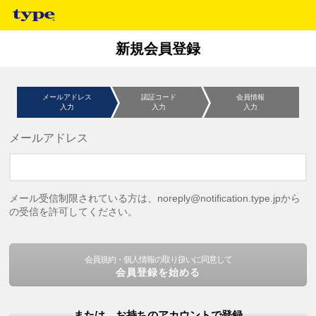
新規会員登録
メールアドレス
認証コード
会員情報
入力
入力
入力
メールアドレス
メール受信制限されている方は、noreply@notification.type.jpから
の受信を許可してください。
会員規約・個人情報の取り扱いに同意して
会員登録を始める
または、お持ちのアカウントで登録