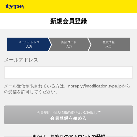
新規会員登録
メールアドレス
認証コード
会員情報
入力
入力
入力
メールアドレス
メール受信制限されている方は、noreply@notification.type.jpから
の受信を許可してください。
会員規約・個人情報の取り扱いに同意して
会員登録を始める
または、お持ちのアカウントで登録