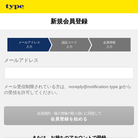
新規会員登録
メールアドレス
認証コード
会員情報
入力
入力
入力
メールアドレス
メール受信制限されている方は、noreply@notification.type.jpから
の受信を許可してください。
会員規約・個人情報の取り扱いに同意して
会員登録を始める
または、お持ちのアカウントで登録